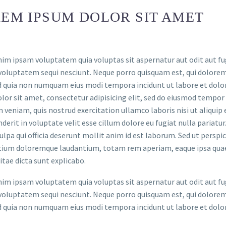
EM IPSUM DOLOR SIT AMET
m ipsam voluptatem quia voluptas sit aspernatur aut odit aut fug
voluptatem sequi nesciunt. Neque porro quisquam est, qui dolorem 
ed quia non numquam eius modi tempora incidunt ut labore et do
lor sit amet, consectetur adipisicing elit, sed do eiusmod tempor
 veniam, quis nostrud exercitation ullamco laboris nisi ut aliquip
derit in voluptate velit esse cillum dolore eu fugiat nulla pariatu
culpa qui officia deserunt mollit anim id est laborum. Sed ut persp
ium doloremque laudantium, totam rem aperiam, eaque ipsa quae ab
itae dicta sunt explicabo.
m ipsam voluptatem quia voluptas sit aspernatur aut odit aut fug
voluptatem sequi nesciunt. Neque porro quisquam est, qui dolorem 
ed quia non numquam eius modi tempora incidunt ut labore et do