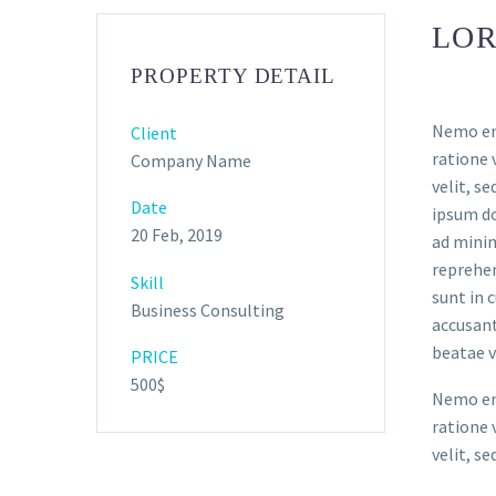
LOR
PROPERTY DETAIL
Nemo eni
Client
ratione 
Company Name
velit, s
Date
ipsum do
20 Feb, 2019
ad minim
reprehen
Skill
sunt in 
Business Consulting
accusant
beatae v
PRICE
500$
Nemo eni
ratione 
velit, s