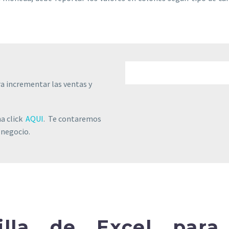
a incrementar las ventas y
na click
AQUI
. Te contaremos
 negocio.
illa de Excel para