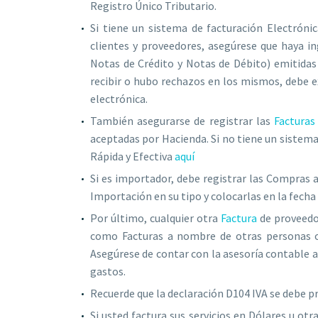
Registro Único Tributario.
Si tiene un sistema de facturación Electrónic
clientes y proveedores, asegúrese que haya i
Notas de Crédito y Notas de Débito) emitidas
recibir o hubo rechazos en los mismos, debe ex
electrónica.
También asegurarse de registrar las
Facturas
aceptadas por Hacienda. Si no tiene un sistema
Rápida y Efectiva
aquí
Si es importador, debe registrar las Compras 
Importación en su tipo y colocarlas en la fecha
Por último, cualquier otra
Factura
de proveedor
como Facturas a nombre de otras personas o 
Asegúrese de contar con la asesoría contable 
gastos.
Recuerde que la declaración D104 IVA se debe p
Si usted factura sus servicios en Dólares u o