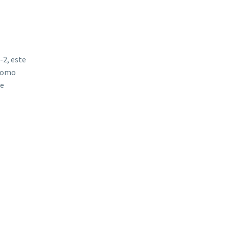
-2, este
 como
te