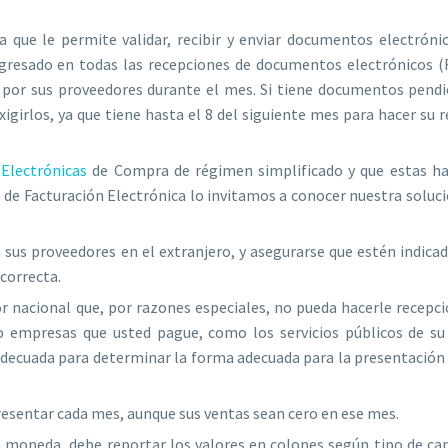
a que le permite validar, recibir y enviar documentos electróni
ngresado en todas las recepciones de documentos electrónicos (
 por sus proveedores durante el mes. Si tiene documentos pendi
igirlos, ya que tiene hasta el 8 del siguiente mes para hacer su 
 Electrónicas
de Compra de régimen simplificado y que estas ha
 de Facturación Electrónica lo invitamos a conocer nuestra solució
a sus proveedores en el extranjero, y asegurarse que estén indic
 correcta.
 nacional que, por razones especiales, no pueda hacerle recepci
empresas que usted pague, como los servicios públicos de su A
adecuada para determinar la forma adecuada para la presentación
resentar cada mes, aunque sus ventas sean cero en ese mes.
tra moneda, debe reportar los valores en colones según tipo de c