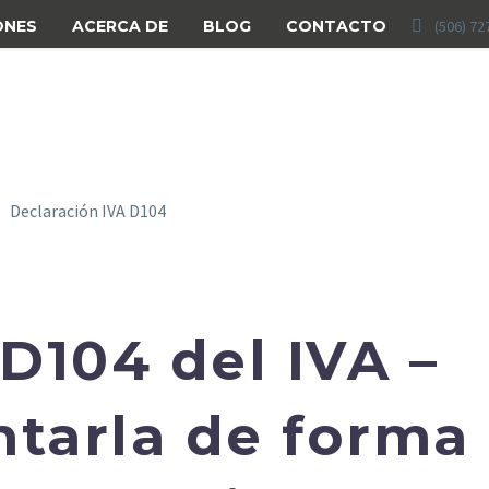


ONES
ACERCA DE
BLOG
CONTACTO
(506) 72
D104 del IVA –
tarla de forma