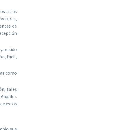
cos a sus
Facturas,
entes de
recepción
yan sido
n, Fácil,
adas como
ón, tales
lquiler.
 de estos
ambio que