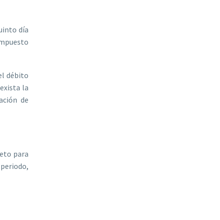
uinto día
impuesto
el débito
exista la
ación de
leto para
 periodo,