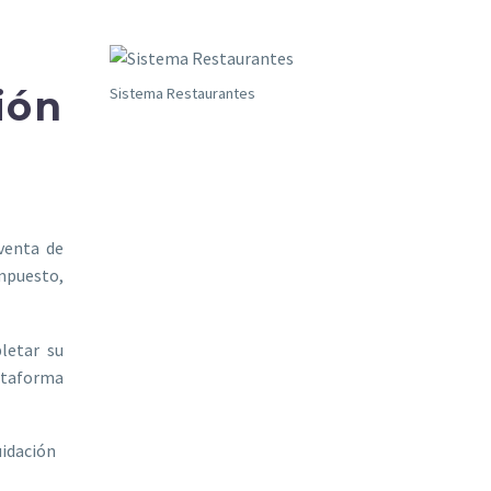
ión
Sistema Restaurantes
venta de
impuesto,
letar su
lataforma
uidación